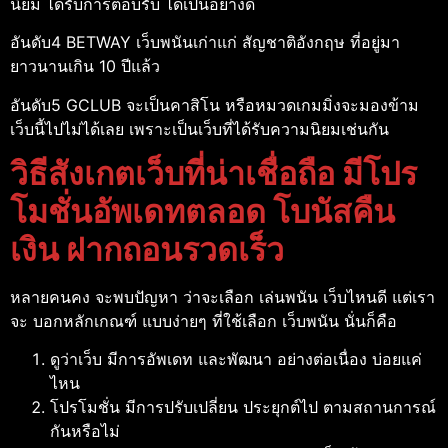
นิยม ได้รับการตอบรับ ได้เป็นอย่างดี
อันดับ4 BETWAY เว็บพนันเก่าแก่ สัญชาติอังกฤษ ที่อยู่มา
ยาวนานเกิน 10 ปีแล้ว
อันดับ5 GCLUB จะเป็นคาสิโน หรือหมวดเกมมิ่งจะมองข้าม
เว็บนี้ไปไม่ได้เลย เพราะเป็นเว็บที่ได้รับความนิยมเช่นกัน
วิธีสังเกตเว็บที่น่าเชื่อถือ มีโปร
โมชั่นอัพเดทตลอด โบนัสคืน
เงิน ฝากถอนรวดเร็ว
หลายคนคง จะพบปัญหา ว่าจะเลือก เล่นพนัน เว็บไหนดี แต่เรา
จะ บอกหลักเกณฑ์ แบบง่ายๆ ที่ใช้เลือก เว็บพนัน นั่นก็คือ
ดูว่าเว็บ มีการอัพเดท และพัฒนา อย่างต่อเนื่อง บ่อยแค่
ไหน
โปรโมชั่น มีการปรับเปลี่ยน ประยุกต์ไป ตามสถานการณ์
กันหรือไม่