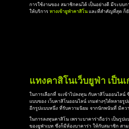
การใช้งานของ สมาชิกคนได้ เป็นอย่างดี มีระบบก
ให้บริการ
ทางเข้ายูฟ่าคาสิโน
และที่สำคัญที่สุด ก
แทงคาสิโนเว็บยูฟ่า เป็นเก
ในการเลือกที่ จะเข้าไปลงทุน กับคาสิโนออนไลน์ ซึ
แบบของ เว็บคาสิโนออนไลน์ เกมต่างๆได้หลายรูปแบบ
อีกรูปแบบหนึ่ง ที่รับความนิยม จากนักพนันที่ มีค
ในการลงทุนคาสิโน เพราะบาคาร่าถือว่า เป็นรูปแ
ของยูฟ่าเบท ซึ่งก็มีห้องบาคาร่า ให้กับสมาชิก สา