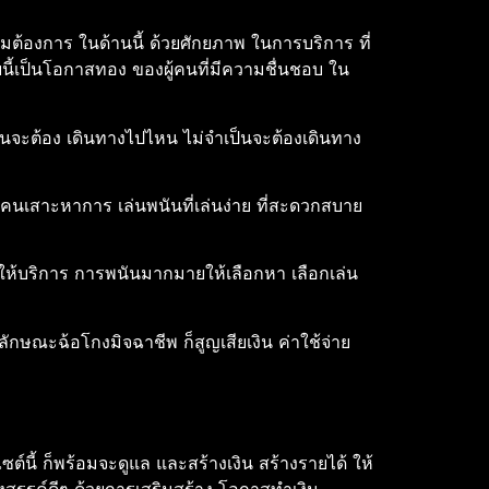
องการ ในด้านนี้ ด้วยศักยภาพ ในการบริการ ที่
ี้เป็นโอกาสทอง ของผู้คนที่มีความชื่นชอบ ใน
เป็นจะต้อง เดินทางไปไหน ไม่จำเป็นจะต้องเดินทาง
คนเสาะหาการ เล่นพนันที่เล่นง่าย ที่สะดวกสบาย
ซต์ให้บริการ การพนันมากมายให้เลือกหา เลือกเล่น
ักษณะฉ้อโกงมิจฉาชีพ ก็สูญเสียเงิน ค่าใช้จ่าย
ต์นี้ ก็พร้อมจะดูแล และสร้างเงิน สร้างรายได้ ให้