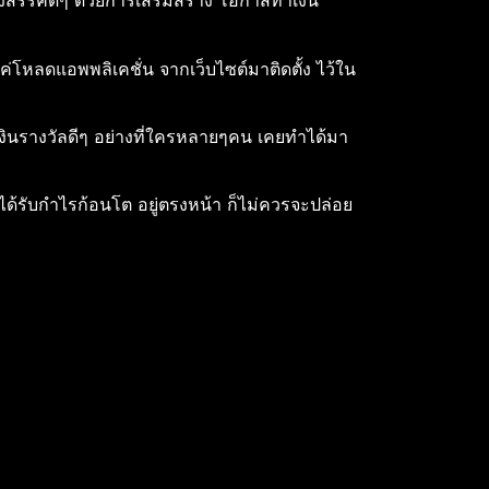
งสรรค์ดีๆ ด้วยการเสริมสร้าง โอกาสทำเงิน
ค่โหลดแอพพลิเคชั่น จากเว็บไซต์มาติดตั้ง ไว้ใน
เงินรางวัลดีๆ อย่างที่ใครหลายๆคน เคยทำได้มา
ได้รับกำไรก้อนโต อยู่ตรงหน้า ก็ไม่ควรจะปล่อย