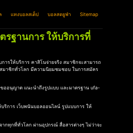
ล
แทงบอลสเต็ป
บอลสดยูฟ่า
Sitemap
รฐานการ ให้บริการที่
ะบบการให้บริการ คาสิโนจ่ายจริง สมาชิกจะสามารถ
ำให้สมาชิกทั่วโลก มีความนิยมชมชอบ ในการสมัคร
ึงจะขออนุญาต แนะนำถึงรูปแบบ และมาตรฐาน ufa-
ห้บริการ เว็บพนันบอลออนไลน์ รูปแบบการ ให้
กทุกที่ทั่วโลก ผ่านอุปกรณ์ สื่อสารต่างๆ ไม่ว่าจะ