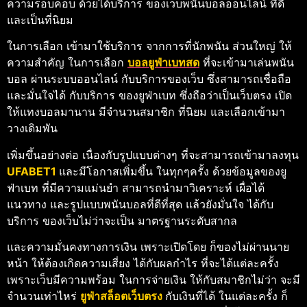
ความรอบคอบ ด้วยได้บริการ ของเว็บพนันบอลออนไลน์ ที่ดี
และเป็นที่นิยม
ในการเลือก เข้ามาใช้บริการ จากการที่นักพนัน ส่วนใหญ่ ให้
ความสำคัญ ในการเลือก
บอลยูฟ่าเบทสด
ที่จะเข้ามาเล่นพนัน
บอล ผ่านระบบออนไลน์ กับบริการของเว็บ ซึ่งสามารถเชื่อถือ
และมั่นใจได้ กับบริการ ของยูฟ่าเบท ซึ่งถือว่าเป็นเว็บตรง เปิด
ให้แทงบอลมานาน มีจำนวนสมาชิก ที่นิยม และเลือกเข้ามา
วางเดิมพัน
เพิ่มขึ้นอย่างต่อ เนื่องกับรูปแบบต่างๆ ที่จะสามารถเข้ามาลงทุน
UFABET1
และมีโอกาสเพิ่มขึ้น ในทุกๆครั้ง ด้วยข้อมูลของยู
ฟ่าเบท ที่มีความแม่นยำ สามารถนำมาวิเคราะห์ เผื่อได้
แนวทาง และรูปแบบพนันบอลที่ดีที่สุด แล้วยังมั่นใจ ได้กับ
บริการ ของเว็บไม่ว่าจะเป็น มาตรฐานระดับสากล
และความมั่นคงทางการเงิน เพราะเปิดโดย ก็ของไม่ผ่านนาย
หน้า ให้ต้องเกิดความเสี่ยง ได้กับผลกำไร ที่จะได้แต่ละครั้ง
เพราะเว็บมีความพร้อม ในการจ่ายเงิน ให้กับสมาชิกไม่ว่า จะมี
จำนวนเท่าไหร่
ยูฟ่าสล็อตเว็บตรง
กับเงินที่ได้ ในแต่ละครั้ง ก็