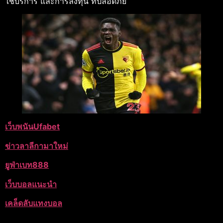
ใช้บริการ และการลงทุน ที่ปลอดภัย
เว็บพนันUfabet
ข่าวลาลีกามาใหม่
ยูฟ่าเบท888
เว็บบอลแนะนํา
เคล็ดลับแทงบอล