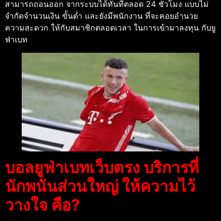
สามารถถอนออก จากระบบได้ทันทีตลอด 24 ชั่วโมง แบบไม่
จำกัดจำนวนเงิน ขั้นต่ำ และยังมีพนักงาน ที่จะคอยอำนวย
ความสะดวก ให้กับสมาชิกตลอดเวลา ในการเข้ามาลงทุน กับยู
ฟ่าเบท
บอลยูฟ่าเบทเว็บตรง บริการที่
นักพนันส่วนใหญ่ ให้ความไว้
วางใจ คือ?