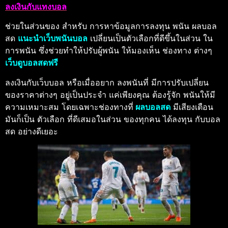
ลงเงินกับแทงบอล
ช่วยในส่วนของ สำหรับ การหาข้อมูลการลงทุน พนัน ผลบอล
สด
แนะนำเว็บพนันบอล
เปลี่ยนเป็นตัวเลือกที่ดีขึ้นในส่วน ใน
การพนัน ซึ่งช่วยทำให้ปรับผู้พนัน ให้มองเห็น ช่องทาง ต่างๆ
เว็บดูบอลสดฟรี
ลงเงินกับเว็บบอล หรือเมื่ออยาก ลงพนันที่ มีการปรับเปลี่ยน
ของราคาต่างๆ อยู่เป็นประจำ แค่เพียงคุณ ต้องรู้จัก พนันให้มี
ความเหมาะสม โดยเฉพาะช่องทางที่
ผลบอลสด
มีเสียงเตือน
มันก็เป็น ตัวเลือก ที่ดีเสมอในส่วน ของทุกคน ได้ลงทุน กับบอล
สด อย่างดีเยอะ