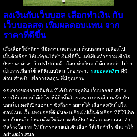
ลงเงินกับเว็บบอล เลือกทำเงิน กับ
เว็บบอลสด เพิ่มผลตอบแทน จาก
ราคาที่ดีขึ้น
เมื่อเลือกใช้กติกา ที่มีความเหมาะสม
เว็บบอลสด
เปลี่ยนไป
เป็นตัวเลือก ให้แก่คุณได้ทำเงินที่ดีขึ้น แค่เพียงทำความเข้าใจ
กับราคาต่างๆ ก็แปรไปเป็นตัวเลือก ทำเงินมาได้มากกว่า ไม่ว่า
เป็นการเลือกใช้ สถิติแบบไหน โดยเฉพาะ
ผลบอลสด7m
ที่มี
ส่วน สำหรับ เพื่อการลงทุน ที่มีคุณภาพ
ช่องทางของการเดิมพัน ที่ได้รับการพูดถึง
เว็บบอลสด
สร้าง
ช่องให้แก่ท่านได้กำไร ที่ดียิ่งขึ้นโดยเฉพาะการเลือกพนัน กับ
บอลใบแดงที่เปิดออกมา ซึ่งถือว่า อยากได้ เลือกลงเงินไปใน
ตอนไหน เว็บแทงบอลที่ดี มันจะเปลี่ยนไปเป็นตัวเลือก ที่ดีให้เกิด
มา กับคนอีกจำนวนไม่ใช่น้อยวมทั้งเป็นตัวเลือก ผลบอลสด7m
ที่สร้างโอกาส ให้มีการกลายเป็นตัวเลือก ให้เกิดกำไร ขึ้นมาได้
อย่างสม่ำเสมอ