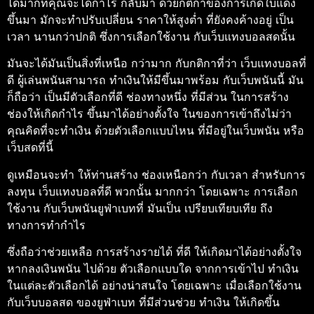
ได้มากที่คุณจะได้กำไร กลับมา ด้วยกติกาของการเกิดใบแดง
ขึ้นมา มักจะทำปรับเปลี่ยน ราคาให้สูงต่ำ ที่ยังคงค้างอยู่ เป็น
เวลา นานกว่าปกติ ซึ่งการเลือกใช้งาน กับเว็บแทงบอลสดนั้น
มันจะได้มันเป็นสิ่งที่เหนือ กว่ามาก กับกติกาที่ว่า เว็บแทงบอลที่
ดี ผู้เล่นพนันสามารถ ทำเงินให้มีขึ้นมาพร้อม กับเว็บพนันนี้ มัน
ก็ถือว่า เป็นมีตัวเลือกที่ดี ช่องทางหนึ่ง ที่มีส่วน ในการสร้าง
ช่องให้เกิดกำไร ขึ้นมาได้อย่างตั้งใจ ในของการเข้าถึงไม่ว่า
คุณคิดที่จะทำเงิน ด้วยตัวเลือกแบบไหน ที่มีอยู่ในเว็บพนัน หรือ
เว็บสดที่นี้
ดูเหมือนจะทำ ให้ท่านสร้าง ช่องเหนือกว่า กับเวลา สำหรับการ
ลงทุน เว็บแทงบอลที่ดี พวกนั้น มากกว่า โดยเฉพาะ การเลือก
ใช้งาน กับเว็บพนันยูฟ่าเบทที่ มันเป็น เปรียบเทียบเทีย ถึง
ทางการทำกำไร
ซึ่งถือว่าช่วยเหลือ การสร้างรายได้ ที่ดี ให้เกิดมาได้อย่างตั้งใจ
หากลงเงินพนัน ไปด้วย ตัวเลือกแบบใด จากการเข้าไป ทำเงิน
ในแต่ละตัวเลือกได้ อย่างน่าสนใจ โดยเฉพาะ เมื่อเลือกใช้งาน
กับเว็บบอลสด ของยูฟ่าเบท ที่มีส่วนช่วย ทำเงิน ให้เกิดขึ้น