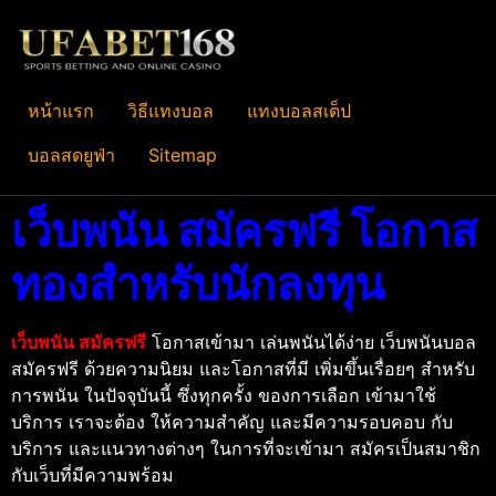
Skip
to
content
หน้าแรก
วิธีแทงบอล
แทงบอลสเต็ป
บอลสดยูฟ่า
Sitemap
เว็บพนัน สมัครฟรี โอกาส
ทองสำหรับนักลงทุน
เว็บพนัน สมัครฟรี
โอกาสเข้ามา เล่นพนันได้ง่าย เว็บพนันบอล
สมัครฟรี ด้วยความนิยม และโอกาสที่มี เพิ่มขึ้นเรื่อยๆ สำหรับ
การพนัน ในปัจจุบันนี้ ซึ่งทุกครั้ง ของการเลือก เข้ามาใช้
บริการ เราจะต้อง ให้ความสำคัญ และมีความรอบคอบ กับ
บริการ และแนวทางต่างๆ ในการที่จะเข้ามา สมัครเป็นสมาชิก
กับเว็บที่มีความพร้อม