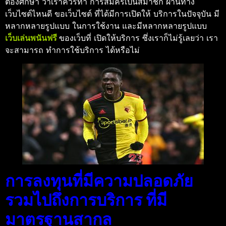
ต้องศึกษา ว่าเราควรทำ การสมัครเป็นสมาชิก ผ่านทาง
เว็บไซต์ไหนดี ขอเว็บไซต์ ที่ได้มีการเปิดให้ บริการในปัจจุบัน มี
หลากหลายรูปแบบ ในการใช้งาน และมีหลากหลายรูปแบบ
เว็บเล่นพนันฟรี
ของเว็บที่ เปิดให้บริการ ซึ่งเราก็ไม่รู้เลยว่า เรา
จะสามารถ ทำการใช้บริการ ได้หรือไม่
การลงทุนที่มีความปลอดภัย
รวมไปถึงการบริการ ที่มี
มาตรฐานสากล