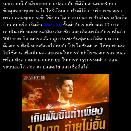
นอกจากนี้ ยังมีระบบความปลอดภัย ที่มีทีมงานคอยรักษา
ข้อมูลของทุกท่าน ไม่ให้รั่วไหล การันตีได้ว่า บริการของเรา
ครอบคลุมทุกการเข้าใช้งาน ไม่ว่าจะเป็นการ รับเงินรางวัลเต็ม
จำนวน หรือ
เริ่มต้น
แทงบอล
ขั้นต่ำกับเราเพียงแค่
10
บาท
เท่านั้น เพียงแค่ท่านสมัครสมาชิก และเติมเครดิตกับเราขั้นต่ำ
100
บาท ก็สามารถเลือกคู่การแข่งขันฟุตบอลได้ตามความ
ต้องการ ทั้งนี้ ท่านยังจะได้พบกับโปรโมชั่นต่างๆ ให้ทุกท่านนำ
ไปใช้งาน เพื่อเพิ่มผลตอบแทนในการทำกำไรของการแทงบอล
พร้อมทั้งความสะดวกสบายบ ในการทำธุรกรรมฝาก-ถอน
ระบบออโต้ สะดวก ปลอดภัย และเชื่อถือได้