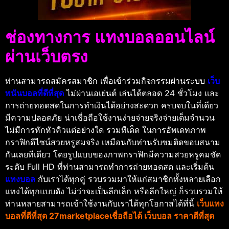
ช่องทางการ
แทงบอลออนไลน์
ผ่านเว็บตรง
ท่านสามารถสมัครสมาชิก เพื่อเข้าร่วมกิจกรรมผ่านระบบ
เว็บ
พนันบอลที่ดีที่สุด
ไม่ผ่านเอเย่นต์ เล่นได้ตลอด
24
ชั่วโมง และ
การถ่ายทอดสดในการทำเงินได้อย่างสะดวก ครบจบในที่เดียว
มีความปลอดภัย น่าเชื่อถือใช้งานง่ายจ่ายจริงจ่ายเต็มจำนวน
ไม่มีการหักหัวคิวแต่อย่างใด รวมทีเด็ด ในการอัพเดทภาพ
กราฟิกดีไซน์สวยหรูสมจริง เหมือนกับท่านรับชมติดขอบสนาม
กันเลยทีเดียว โดยรูปแบบของภาพกราฟิกมีความสวยหรูคมชัด
ระดับ
Full HD
ที่ท่านสามารถทำการถ่ายทอดสด และเริ่มต้น
แทงบอล
กับเราได้ทุกคู่ รวบรวมมาให้แก่สมาชิกทั้งหลายเลือก
แทงได้ทุกแบบดัง ไม่ว่าจะเป็นลีกเล็ก หรือลีกใหญ่ ก็รวบรวมให้
ท่านหลายสามารถเข้าใช้งานกับเราได้ทุกโอกาสได้ที่นี้
เว็บแทง
บอลที่ดีที่สุด
27marketplaceเชื่อถือได้ เว็บบอล ราคาดีที่สุด