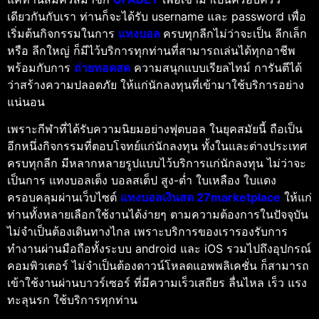
เดียวกันกับเรา ท่านก็จะได้รับ
username
และ
password
เพื่อ
เริ่มต้นกิจกรรมในการ
แทงบอล
ครบทุกลีกไม่ว่าจะเป็น ลีกเล็ก
หรือ ลีกใหญ่ ก็มีไว้บริการทุกท่านที่สามารถเล่นได้ทุกอาชีพ
พร้อมกับการ
ถ่ายทอดสด
ความสนุกแบบเรียลไทม์ การันตีได้
ว่าสร้างความปลอดภัย ให้แก่นักลงทุนที่เข้ามาใช้บริการอย่าง
แน่นอน
เพราะกีฬาที่ได้รับความนิยมอย่างฟุตบอล ในยุคสมัยนี้ ถือเป็น
อีกหนึ่งกิจกรรมที่ตอบโจทย์แก่นักลงทุน ทั้งในและต่างประเทศ
ครบทุกลีก มีหลากหลายรูปแบบไว้บริการแก่นักลงทุน ไม่ว่าจะ
เป็นการ แทงบอลเต็ง บอลสเต็ป สูง-ต่ำ ใบเหลือง ใบแดง
ครอบคลุมผ่านเว็บไซต์
แทงบอลเงินสด 27marketplace
ให้แก่
ท่านทั้งหลายเลือกใช้งานได้ง่ายๆ ตามความต้องการในปัจจุบัน
ไม่จำเป็นต้องเดินทางไกล เพราะบริการของเรารองรับการ
ทำงานผ่านมือถือทั้งระบบ
android
และ
iOS
รวมไปถึงอุปกรณ์
คอมพิวเตอร์ ไม่จำเป็นต้องดาวน์โหลดแอพพลิเคชั่น ก็สามารถ
เข้าใช้งานผ่านบาวร์เซอร์
ที่มีความเร็วเสถียร ลื่นไหล เร็ว แรง
ทะลุนรก ใช้บริการทุกท่าน